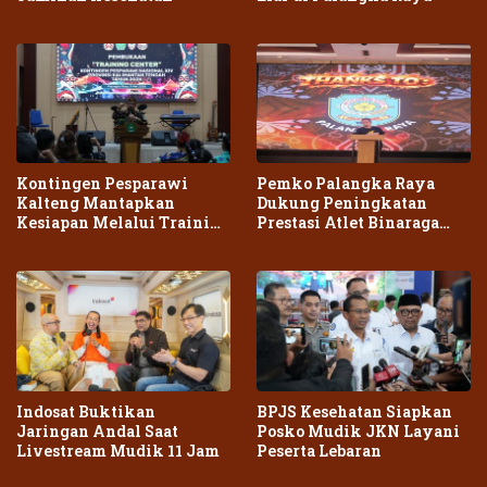
Kontingen Pesparawi
Pemko Palangka Raya
Kalteng Mantapkan
Dukung Peningkatan
Kesiapan Melalui Training
Prestasi Atlet Binaraga
Center Terpadu
Daerah
Indosat Buktikan
BPJS Kesehatan Siapkan
Jaringan Andal Saat
Posko Mudik JKN Layani
Livestream Mudik 11 Jam
Peserta Lebaran