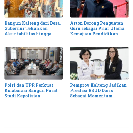
Bangun Kalteng dari Desa,
Arton Dorong Penguatan
Gubernur Tekankan
Guru sebagai Pilar Utama
Akuntabilitas hingga
Kemajuan Pendidikan
Antisipasi Karhutla
Kalteng
Pemprov Kalteng Jadikan
Polri dan UPR Perkuat
Prestasi RSUD Doris
Kolaborasi Bangun Pusat
Sebagai Momentum
Studi Kepolisian
Perluas Layanan Stroke