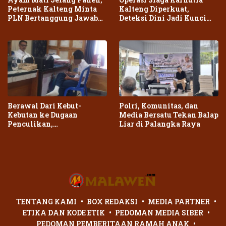
Peternak Kalteng Minta
Kalteng Diperkuat,
PLN Bertanggung Jawab
Deteksi Dini Jadi Kunci
atas Dampak Pemadaman
Cegah Kebakaran Meluas
Berawal Dari Kebut-
Polri, Komunitas, dan
Kebutan ke Dugaan
Media Bersatu Tekan Balap
Penculikan,
Liar di Palangka Raya
Penganiayaan Dua Remaja
di Palangka Raya Berujung
Laporan Polisi
TENTANG KAMI
BOX REDAKSI
MEDIA PARTNER
ETIKA DAN KODE ETIK
PEDOMAN MEDIA SIBER
PEDOMAN PEMBERITAAN RAMAH ANAK