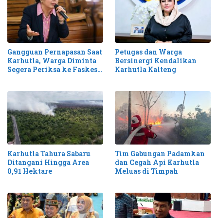
Gangguan Pernapasan Saat
Petugas dan Warga
Karhutla, Warga Diminta
Bersinergi Kendalikan
Segera Periksa ke Faskes
Karhutla Kalteng
Terdekat
Karhutla Tahura Sabaru
Tim Gabungan Padamkan
Ditangani Hingga Area
dan Cegah Api Karhutla
0,91 Hektare
Meluas di Timpah