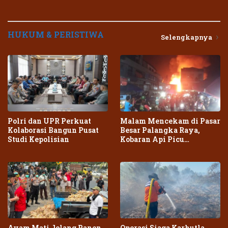
HUKUM & PERISTIWA
Selengkapnya
Polri dan UPR Perkuat
Malam Mencekam di Pasar
Kolaborasi Bangun Pusat
Besar Palangka Raya,
Studi Kepolisian
Kobaran Api Picu
Kepanikan Warga
Ayam Mati Jelang Panen,
Operasi Siaga Karhutla