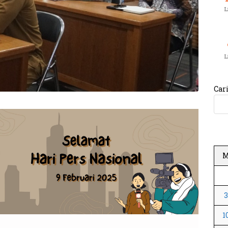
L
L
Car
1