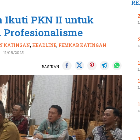
RE
 Ikuti PKN II untuk
L
 Profesionalisme
N KATINGAN
,
HEADLINE
,
PEMKAB KATINGAN
L
11/08/2025
BAGIKAN
L
L
L