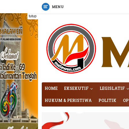
MENU
Langsung
tutup
ke
konten
HOME
EKSEKUTIF
LEGISLATIF
HUKUM & PERISTIWA
POLITIK
OP