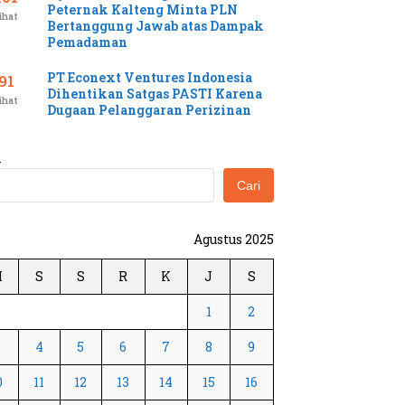
Peternak Kalteng Minta PLN
ihat
Bertanggung Jawab atas Dampak
Pemadaman
PT Econext Ventures Indonesia
91
Dihentikan Satgas PASTI Karena
ihat
Dugaan Pelanggaran Perizinan
i
Cari
Agustus 2025
M
S
S
R
K
J
S
1
2
3
4
5
6
7
8
9
0
11
12
13
14
15
16