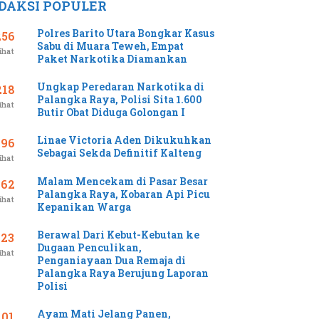
DAKSI POPULER
Polres Barito Utara Bongkar Kasus
256
Sabu di Muara Teweh, Empat
ihat
Paket Narkotika Diamankan
Ungkap Peredaran Narkotika di
218
Palangka Raya, Polisi Sita 1.600
ihat
Butir Obat Diduga Golongan I
Linae Victoria Aden Dikukuhkan
196
Sebagai Sekda Definitif Kalteng
ihat
Malam Mencekam di Pasar Besar
162
Palangka Raya, Kobaran Api Picu
ihat
Kepanikan Warga
Berawal Dari Kebut-Kebutan ke
123
Dugaan Penculikan,
ihat
Penganiayaan Dua Remaja di
Palangka Raya Berujung Laporan
Polisi
Ayam Mati Jelang Panen,
101