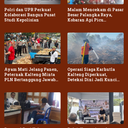
Polri dan UPR Perkuat
Malam Mencekam di Pasar
Kolaborasi Bangun Pusat
Besar Palangka Raya,
Studi Kepolisian
Kobaran Api Picu
Kepanikan Warga
Ayam Mati Jelang Panen,
Operasi Siaga Karhutla
Peternak Kalteng Minta
Kalteng Diperkuat,
PLN Bertanggung Jawab
Deteksi Dini Jadi Kunci
atas Dampak Pemadaman
Cegah Kebakaran Meluas