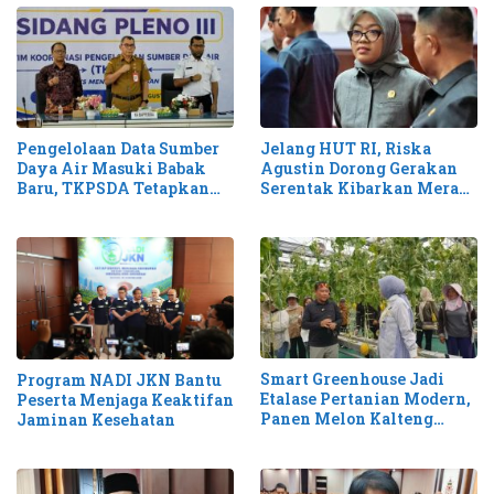
Pengelolaan Data Sumber
Jelang HUT RI, Riska
Daya Air Masuki Babak
Agustin Dorong Gerakan
Baru, TKPSDA Tetapkan
Serentak Kibarkan Merah
Matriks PSIH3
Putih di Kalteng
Smart Greenhouse Jadi
Program NADI JKN Bantu
Etalase Pertanian Modern,
Peserta Menjaga Keaktifan
Panen Melon Kalteng
Jaminan Kesehatan
Tembus 1,1 Ton