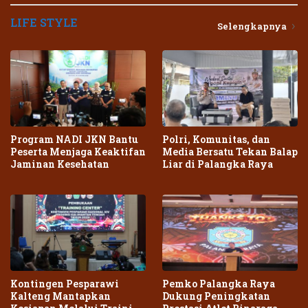
LIFE STYLE
Selengkapnya
Program NADI JKN Bantu
Polri, Komunitas, dan
Peserta Menjaga Keaktifan
Media Bersatu Tekan Balap
Jaminan Kesehatan
Liar di Palangka Raya
Kontingen Pesparawi
Pemko Palangka Raya
Kalteng Mantapkan
Dukung Peningkatan