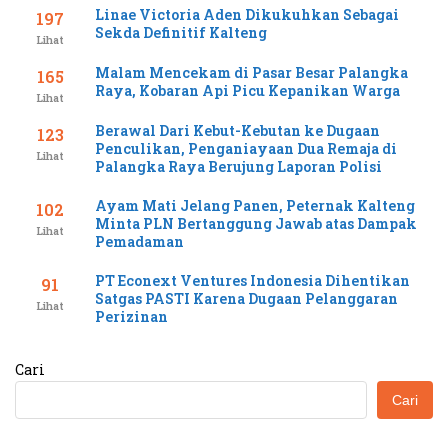
Linae Victoria Aden Dikukuhkan Sebagai
197
Sekda Definitif Kalteng
Lihat
Malam Mencekam di Pasar Besar Palangka
165
Raya, Kobaran Api Picu Kepanikan Warga
Lihat
Berawal Dari Kebut-Kebutan ke Dugaan
123
Penculikan, Penganiayaan Dua Remaja di
Lihat
Palangka Raya Berujung Laporan Polisi
Ayam Mati Jelang Panen, Peternak Kalteng
102
Minta PLN Bertanggung Jawab atas Dampak
Lihat
Pemadaman
PT Econext Ventures Indonesia Dihentikan
91
Satgas PASTI Karena Dugaan Pelanggaran
Lihat
Perizinan
Cari
Cari