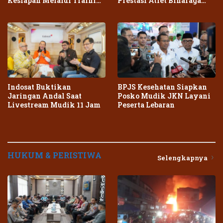
Kesiapan Melalui Training
Prestasi Atlet Binaraga
Center Terpadu
Daerah
Indosat Buktikan
BPJS Kesehatan Siapkan
Jaringan Andal Saat
Posko Mudik JKN Layani
Livestream Mudik 11 Jam
Peserta Lebaran
HUKUM & PERISTIWA
Selengkapnya