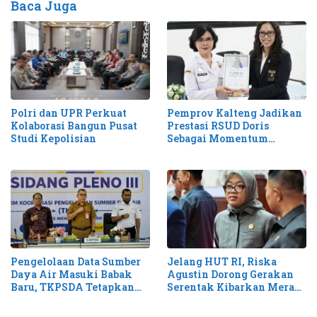
Baca Juga
Pemprov Kalteng Jadikan
Polri dan UPR Perkuat
Prestasi RSUD Doris
Kolaborasi Bangun Pusat
Sebagai Momentum
Studi Kepolisian
Perluas Layanan Stroke
Pengelolaan Data Sumber
Jelang HUT RI, Riska
Daya Air Masuki Babak
Agustin Dorong Gerakan
Baru, TKPSDA Tetapkan
Serentak Kibarkan Merah
Matriks PSIH3
Putih di Kalteng