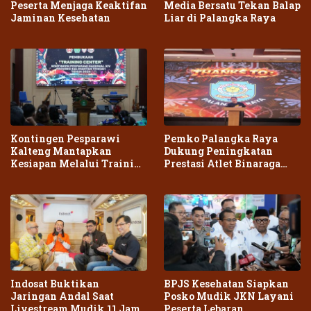
Peserta Menjaga Keaktifan
Media Bersatu Tekan Balap
Jaminan Kesehatan
Liar di Palangka Raya
Kontingen Pesparawi
Pemko Palangka Raya
Kalteng Mantapkan
Dukung Peningkatan
Kesiapan Melalui Training
Prestasi Atlet Binaraga
Center Terpadu
Daerah
Indosat Buktikan
BPJS Kesehatan Siapkan
Jaringan Andal Saat
Posko Mudik JKN Layani
Livestream Mudik 11 Jam
Peserta Lebaran