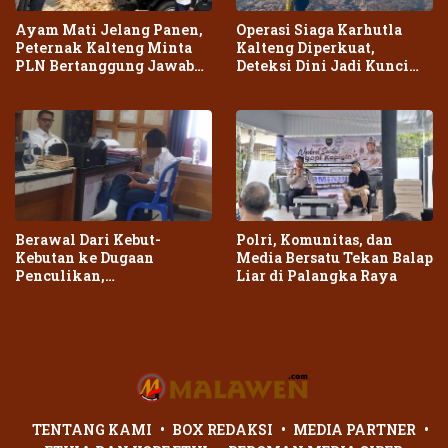
Ayam Mati Jelang Panen,
Operasi Siaga Karhutla
Peternak Kalteng Minta
Kalteng Diperkuat,
PLN Bertanggung Jawab
Deteksi Dini Jadi Kunci
atas Dampak Pemadaman
Cegah Kebakaran Meluas
Berawal Dari Kebut-
Polri, Komunitas, dan
Kebutan ke Dugaan
Media Bersatu Tekan Balap
Penculikan,
Liar di Palangka Raya
Penganiayaan Dua Remaja
di Palangka Raya Berujung
Laporan Polisi
TENTANG KAMI
BOX REDAKSI
MEDIA PARTNER