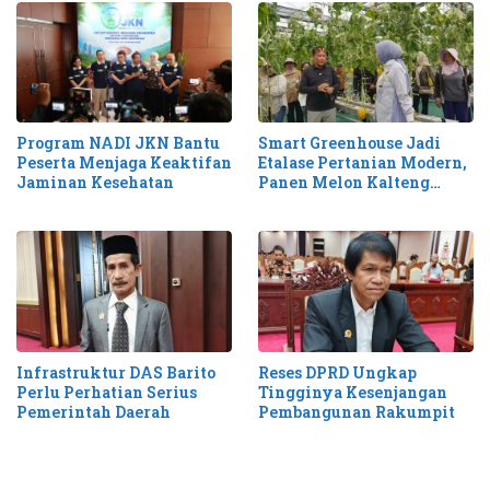
Smart Greenhouse Jadi
Program NADI JKN Bantu
Etalase Pertanian Modern,
Peserta Menjaga Keaktifan
Panen Melon Kalteng
Jaminan Kesehatan
Tembus 1,1 Ton
Infrastruktur DAS Barito
Reses DPRD Ungkap
Perlu Perhatian Serius
Tingginya Kesenjangan
Pemerintah Daerah
Pembangunan Rakumpit