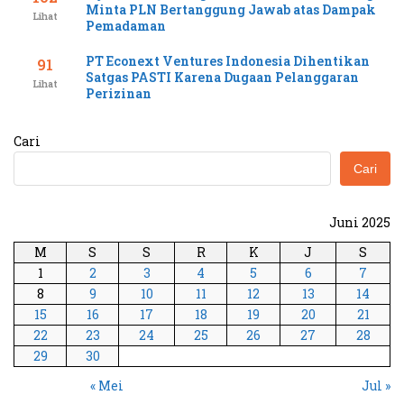
Minta PLN Bertanggung Jawab atas Dampak
Lihat
Pemadaman
PT Econext Ventures Indonesia Dihentikan
91
Satgas PASTI Karena Dugaan Pelanggaran
Lihat
Perizinan
Cari
Cari
Juni 2025
M
S
S
R
K
J
S
1
2
3
4
5
6
7
8
9
10
11
12
13
14
15
16
17
18
19
20
21
22
23
24
25
26
27
28
29
30
« Mei
Jul »