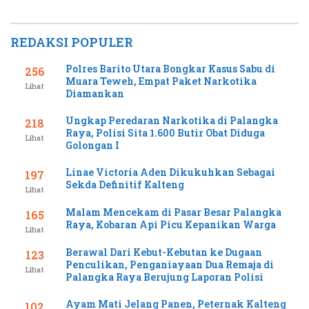
REDAKSI POPULER
Polres Barito Utara Bongkar Kasus Sabu di
256
Muara Teweh, Empat Paket Narkotika
Lihat
Diamankan
Ungkap Peredaran Narkotika di Palangka
218
Raya, Polisi Sita 1.600 Butir Obat Diduga
Lihat
Golongan I
Linae Victoria Aden Dikukuhkan Sebagai
197
Sekda Definitif Kalteng
Lihat
Malam Mencekam di Pasar Besar Palangka
165
Raya, Kobaran Api Picu Kepanikan Warga
Lihat
Berawal Dari Kebut-Kebutan ke Dugaan
123
Penculikan, Penganiayaan Dua Remaja di
Lihat
Palangka Raya Berujung Laporan Polisi
Ayam Mati Jelang Panen, Peternak Kalteng
102