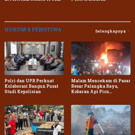
HUKUM & PERISTIWA
Selengkapnya
Polri dan UPR Perkuat
Malam Mencekam di Pasar
Kolaborasi Bangun Pusat
Besar Palangka Raya,
Studi Kepolisian
Kobaran Api Picu
Kepanikan Warga