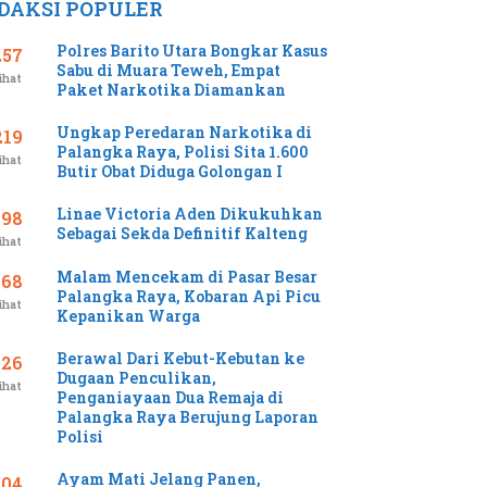
DAKSI POPULER
Polres Barito Utara Bongkar Kasus
257
Sabu di Muara Teweh, Empat
ihat
Paket Narkotika Diamankan
Ungkap Peredaran Narkotika di
219
Palangka Raya, Polisi Sita 1.600
ihat
Butir Obat Diduga Golongan I
Linae Victoria Aden Dikukuhkan
198
Sebagai Sekda Definitif Kalteng
ihat
Malam Mencekam di Pasar Besar
168
Palangka Raya, Kobaran Api Picu
ihat
Kepanikan Warga
Berawal Dari Kebut-Kebutan ke
126
Dugaan Penculikan,
ihat
Penganiayaan Dua Remaja di
Palangka Raya Berujung Laporan
Polisi
Ayam Mati Jelang Panen,
104