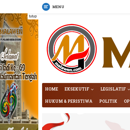
MENU
Langsung
tutup
ke
konten
HOME
EKSEKUTIF
LEGISLATIF
HUKUM & PERISTIWA
POLITIK
OP