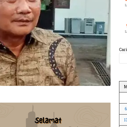
L
L
Car
1