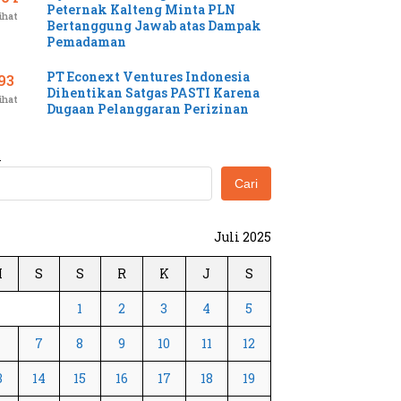
Peternak Kalteng Minta PLN
ihat
Bertanggung Jawab atas Dampak
Pemadaman
PT Econext Ventures Indonesia
93
Dihentikan Satgas PASTI Karena
ihat
Dugaan Pelanggaran Perizinan
i
Cari
Juli 2025
M
S
S
R
K
J
S
1
2
3
4
5
6
7
8
9
10
11
12
3
14
15
16
17
18
19