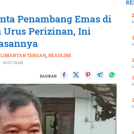
RE
nta Penambang Emas di
L
Urus Perizinan, Ini
asannya
L
KALIMANTAN TENGAH
,
HEADLINE
19/07/2025
L
BAGIKAN
L
L