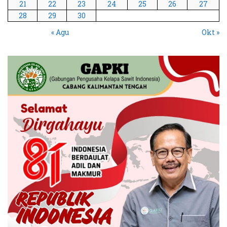
21
22
23
24
25
26
27
28
29
30
« Agu
Okt »