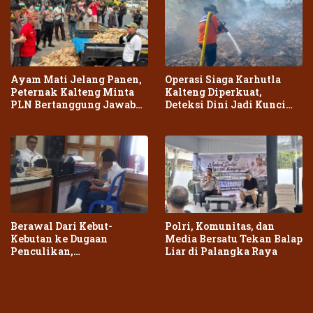
Ayam Mati Jelang Panen,
Operasi Siaga Karhutla
Peternak Kalteng Minta
Kalteng Diperkuat,
PLN Bertanggung Jawab
Deteksi Dini Jadi Kunci
atas Dampak Pemadaman
Cegah Kebakaran Meluas
Berawal Dari Kebut-
Polri, Komunitas, dan
Kebutan ke Dugaan
Media Bersatu Tekan Balap
Penculikan,
Liar di Palangka Raya
Penganiayaan Dua Remaja
di Palangka Raya Berujung
Laporan Polisi