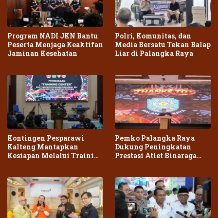
Program NADI JKN Bantu
Polri, Komunitas, dan
Peserta Menjaga Keaktifan
Media Bersatu Tekan Balap
Jaminan Kesehatan
Liar di Palangka Raya
Kontingen Pesparawi
Pemko Palangka Raya
Kalteng Mantapkan
Dukung Peningkatan
Kesiapan Melalui Training
Prestasi Atlet Binaraga
Center Terpadu
Daerah