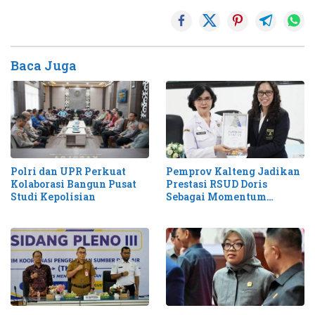
Baca Juga
Pemprov Kalteng Jadikan
Polri dan UPR Perkuat
Prestasi RSUD Doris
Kolaborasi Bangun Pusat
Sebagai Momentum
Studi Kepolisian
Perluas Layanan Stroke