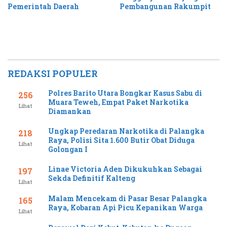
Pemerintah Daerah
Pembangunan Rakumpit
REDAKSI POPULER
Polres Barito Utara Bongkar Kasus Sabu di
256
Muara Teweh, Empat Paket Narkotika
Lihat
Diamankan
Ungkap Peredaran Narkotika di Palangka
218
Raya, Polisi Sita 1.600 Butir Obat Diduga
Lihat
Golongan I
Linae Victoria Aden Dikukuhkan Sebagai
197
Sekda Definitif Kalteng
Lihat
Malam Mencekam di Pasar Besar Palangka
165
Raya, Kobaran Api Picu Kepanikan Warga
Lihat