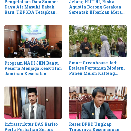
Pengelolaan Data Sumber
Jelang HUT RI, Riska
Daya Air Masuki Babak
Agustin Dorong Gerakan
Baru, TKPSDA Tetapkan
Serentak Kibarkan Merah
Matriks PSIH3
Putih di Kalteng
Smart Greenhouse Jadi
Program NADI JKN Bantu
Etalase Pertanian Modern,
Peserta Menjaga Keaktifan
Panen Melon Kalteng
Jaminan Kesehatan
Tembus 1,1 Ton
Infrastruktur DAS Barito
Reses DPRD Ungkap
Perlu Perhatian Serius
Tingginya Kesenjangan