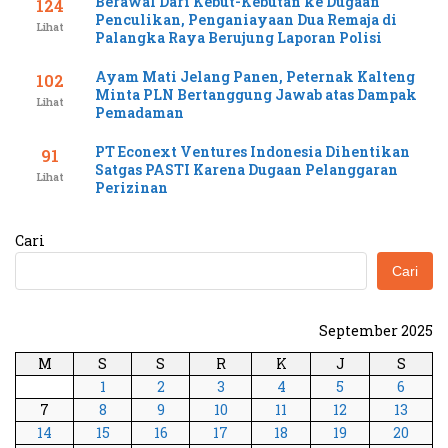
Berawal Dari Kebut-Kebutan ke Dugaan
124
Penculikan, Penganiayaan Dua Remaja di
Lihat
Palangka Raya Berujung Laporan Polisi
Ayam Mati Jelang Panen, Peternak Kalteng
102
Minta PLN Bertanggung Jawab atas Dampak
Lihat
Pemadaman
PT Econext Ventures Indonesia Dihentikan
91
Satgas PASTI Karena Dugaan Pelanggaran
Lihat
Perizinan
Cari
Cari
September 2025
M
S
S
R
K
J
S
1
2
3
4
5
6
7
8
9
10
11
12
13
14
15
16
17
18
19
20