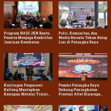
Program NADI JKN Bantu
Polri, Komunitas, dan
Peserta Menjaga Keaktifan
Media Bersatu Tekan Balap
Jaminan Kesehatan
Liar di Palangka Raya
Kontingen Pesparawi
Pemko Palangka Raya
Kalteng Mantapkan
Dukung Peningkatan
Kesiapan Melalui Training
Prestasi Atlet Binaraga
Center Terpadu
Daerah