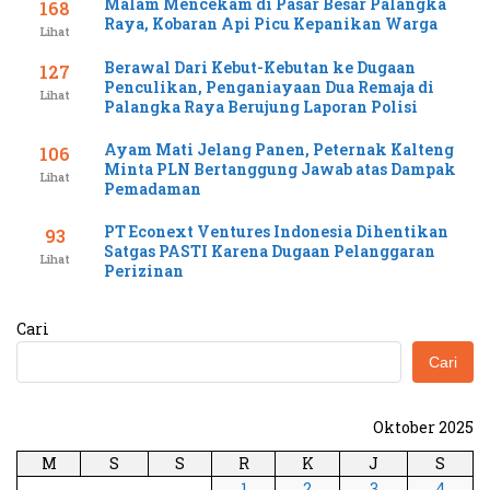
Malam Mencekam di Pasar Besar Palangka
168
Raya, Kobaran Api Picu Kepanikan Warga
Lihat
Berawal Dari Kebut-Kebutan ke Dugaan
127
Penculikan, Penganiayaan Dua Remaja di
Lihat
Palangka Raya Berujung Laporan Polisi
Ayam Mati Jelang Panen, Peternak Kalteng
106
Minta PLN Bertanggung Jawab atas Dampak
Lihat
Pemadaman
PT Econext Ventures Indonesia Dihentikan
93
Satgas PASTI Karena Dugaan Pelanggaran
Lihat
Perizinan
Cari
Cari
Oktober 2025
M
S
S
R
K
J
S
1
2
3
4