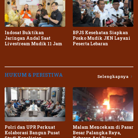
Indosat Buktikan
BPJS Kesehatan Siapkan
Jaringan Andal Saat
Posko Mudik JKN Layani
Livestream Mudik 11 Jam
Peserta Lebaran
HUKUM & PERISTIWA
Selengkapnya
Polri dan UPR Perkuat
Malam Mencekam di Pasar
Kolaborasi Bangun Pusat
Besar Palangka Raya,