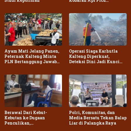
Studi Kepolisian
Kobaran Api Picu
Kepanikan Warga
Ayam Mati Jelang Panen,
Operasi Siaga Karhutla
Peternak Kalteng Minta
Kalteng Diperkuat,
PLN Bertanggung Jawab
Deteksi Dini Jadi Kunci
atas Dampak Pemadaman
Cegah Kebakaran Meluas
Berawal Dari Kebut-
Polri, Komunitas, dan
Kebutan ke Dugaan
Media Bersatu Tekan Balap
Penculikan,
Liar di Palangka Raya
Penganiayaan Dua Remaja