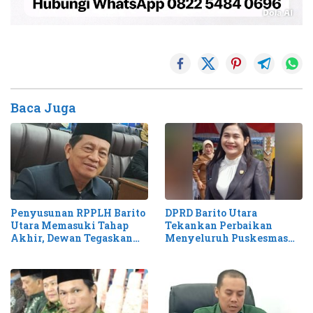
Baca Juga
Penyusunan RPPLH Barito
DPRD Barito Utara
Utara Memasuki Tahap
Tekankan Perbaikan
Akhir, Dewan Tegaskan
Menyeluruh Puskesmas
Tantangan Degradasi
Desa untuk Pelayanan
Lingkungan
Optimal