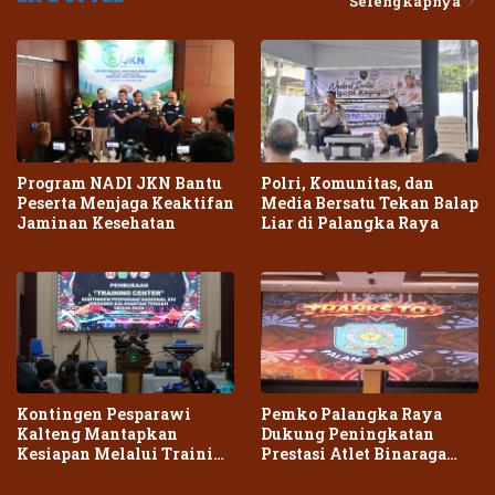
Selengkapnya
Program NADI JKN Bantu
Polri, Komunitas, dan
Peserta Menjaga Keaktifan
Media Bersatu Tekan Balap
Jaminan Kesehatan
Liar di Palangka Raya
Kontingen Pesparawi
Pemko Palangka Raya
Kalteng Mantapkan
Dukung Peningkatan
Kesiapan Melalui Training
Prestasi Atlet Binaraga
Center Terpadu
Daerah