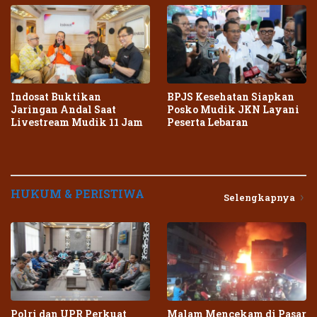
Indosat Buktikan
BPJS Kesehatan Siapkan
Jaringan Andal Saat
Posko Mudik JKN Layani
Livestream Mudik 11 Jam
Peserta Lebaran
HUKUM & PERISTIWA
Selengkapnya
Polri dan UPR Perkuat
Malam Mencekam di Pasar