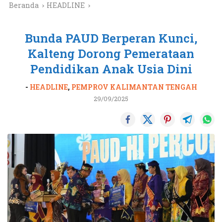
Beranda
HEADLINE
Bunda PAUD Berperan Kunci,
Kalteng Dorong Pemerataan
Pendidikan Anak Usia Dini
-
HEADLINE
,
PEMPROV KALIMANTAN TENGAH
29/09/2025