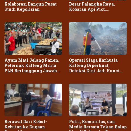
Kolaborasi Bangun Pusat
Besar Palangka Raya,
Studi Kepolisian
Kobaran Api Picu
Kepanikan Warga
Ayam Mati Jelang Panen,
Operasi Siaga Karhutla
Peternak Kalteng Minta
Kalteng Diperkuat,
PLN Bertanggung Jawab
Deteksi Dini Jadi Kunci
atas Dampak Pemadaman
Cegah Kebakaran Meluas
Berawal Dari Kebut-
Polri, Komunitas, dan
Kebutan ke Dugaan
Media Bersatu Tekan Balap