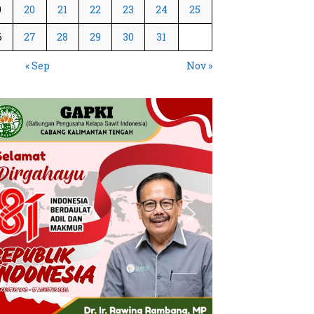
9
20
21
22
23
24
25
6
27
28
29
30
31
« Sep
Nov »