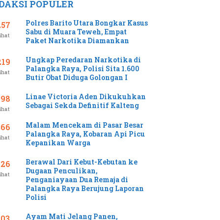
DAKSI POPULER
Polres Barito Utara Bongkar Kasus
257
Sabu di Muara Teweh, Empat
ihat
Paket Narkotika Diamankan
Ungkap Peredaran Narkotika di
219
Palangka Raya, Polisi Sita 1.600
ihat
Butir Obat Diduga Golongan I
Linae Victoria Aden Dikukuhkan
198
Sebagai Sekda Definitif Kalteng
ihat
Malam Mencekam di Pasar Besar
166
Palangka Raya, Kobaran Api Picu
ihat
Kepanikan Warga
Berawal Dari Kebut-Kebutan ke
126
Dugaan Penculikan,
ihat
Penganiayaan Dua Remaja di
Palangka Raya Berujung Laporan
Polisi
Ayam Mati Jelang Panen,
103