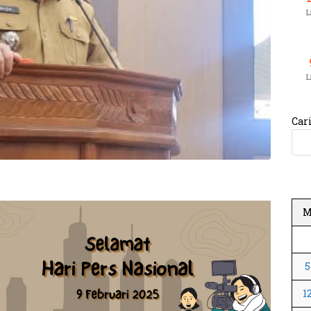
L
L
Car
5
1