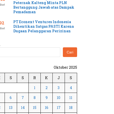
Peternak Kalteng Minta PLN
ihat
Bertanggung Jawab atas Dampak
Pemadaman
PT Econext Ventures Indonesia
92
Dihentikan Satgas PASTI Karena
ihat
Dugaan Pelanggaran Perizinan
i
Cari
Oktober 2025
M
S
S
R
K
J
S
1
2
3
4
6
7
8
9
10
11
2
13
14
15
16
17
18