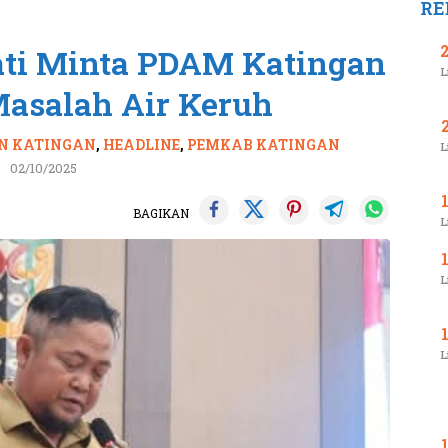
RE
ti Minta PDAM Katingan
L
Masalah Air Keruh
N KATINGAN
,
HEADLINE
,
PEMKAB KATINGAN
L
02/10/2025
BAGIKAN
L
L
L