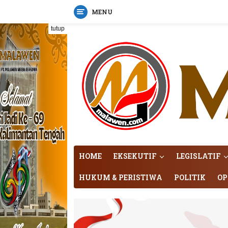
MENU
Langsung
tutup
ke
konten
HOME
EKSEKUTIF
LEGISLATIF
HUKUM & PERISTIWA
POLITIK
OP