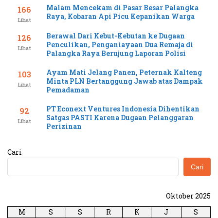
Malam Mencekam di Pasar Besar Palangka
166
Raya, Kobaran Api Picu Kepanikan Warga
Lihat
Berawal Dari Kebut-Kebutan ke Dugaan
126
Penculikan, Penganiayaan Dua Remaja di
Lihat
Palangka Raya Berujung Laporan Polisi
Ayam Mati Jelang Panen, Peternak Kalteng
103
Minta PLN Bertanggung Jawab atas Dampak
Lihat
Pemadaman
PT Econext Ventures Indonesia Dihentikan
92
Satgas PASTI Karena Dugaan Pelanggaran
Lihat
Perizinan
Cari
Cari
Oktober 2025
M
S
S
R
K
J
S