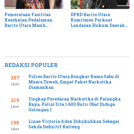
Pemerataan Fasilitas
DPRD Barito Utara
Kesehatan Pedalaman
Komitmen Perkuat
Barito Utara Masih
Landasan Hukum Daerah
Membutuhkan Percepatan
Lewat Propemperda 2026
REDAKSI POPULER
Polres Barito Utara Bongkar Kasus Sabu di
257
Muara Teweh, Empat Paket Narkotika
Lihat
Diamankan
Ungkap Peredaran Narkotika di Palangka
219
Raya, Polisi Sita 1.600 Butir Obat Diduga
Lihat
Golongan I
Linae Victoria Aden Dikukuhkan Sebagai
198
Sekda Definitif Kalteng
Lihat