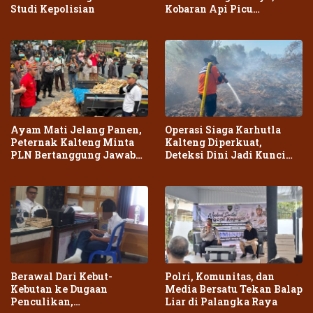
Studi Kepolisian
Kobaran Api Picu
Kepanikan Warga
Ayam Mati Jelang Panen,
Operasi Siaga Karhutla
Peternak Kalteng Minta
Kalteng Diperkuat,
PLN Bertanggung Jawab
Deteksi Dini Jadi Kunci
atas Dampak Pemadaman
Cegah Kebakaran Meluas
Berawal Dari Kebut-
Polri, Komunitas, dan
Kebutan ke Dugaan
Media Bersatu Tekan Balap
Penculikan,
Liar di Palangka Raya