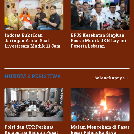
Indosat Buktikan
BPJS Kesehatan Siapkan
Jaringan Andal Saat
Posko Mudik JKN Layani
Livestream Mudik 11 Jam
Peserta Lebaran
HUKUM & PERISTIWA
Selengkapnya
Polri dan UPR Perkuat
Malam Mencekam di Pasar
Kolaborasi Bangun Pusat
Besar Palangka Raya,