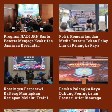
Program NADI JKN Bantu
Polri, Komunitas, dan
Peserta Menjaga Keaktifan
Media Bersatu Tekan Balap
Jaminan Kesehatan
Liar di Palangka Raya
Kontingen Pesparawi
Pemko Palangka Raya
Kalteng Mantapkan
Dukung Peningkatan
Kesiapan Melalui Training
Prestasi Atlet Binaraga
Center Terpadu
Daerah