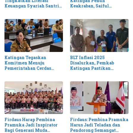
Tingkatkan Literasi
Katingan Penuh
Keuangan Syariah Santri
Keakraban, Saiful
Katingan
Tekankan Pentingnya
Kolaborasi untuk Daerah
Aman dan Maju
Katingan Tegaskan
BLT Inflasi 2025
Komitmen Menuju
Disalurkan, Pemkab
Pemerintahan Cerdas
Katingan Pastikan
Melalui Penguatan SPBE
Bantuan Tepat Sasaran
Firdaus Harap Pembina
Firdaus: Pembina Pramuka
Pramuka Jadi Inspirator
Harus Jadi Teladan dan
Bagi Generasi Muda
Pendorong Semangat