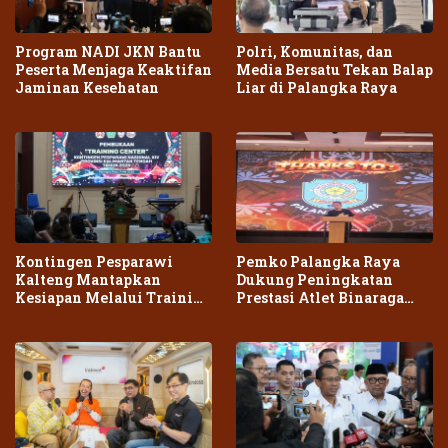
Program NADI JKN Bantu
Polri, Komunitas, dan
Peserta Menjaga Keaktifan
Media Bersatu Tekan Balap
Jaminan Kesehatan
Liar di Palangka Raya
Kontingen Pesparawi
Pemko Palangka Raya
Kalteng Mantapkan
Dukung Peningkatan
Kesiapan Melalui Training
Prestasi Atlet Binaraga
Center Terpadu
Daerah