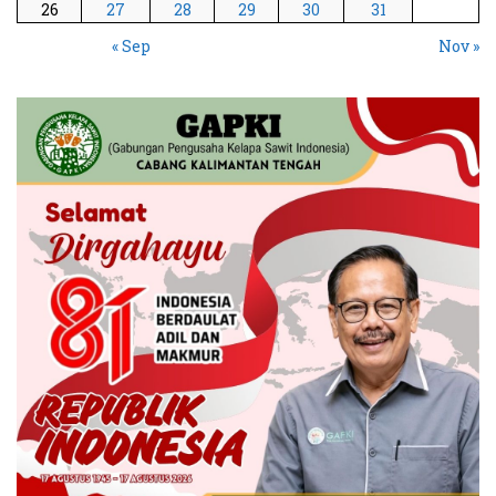
26
27
28
29
30
31
« Sep
Nov »