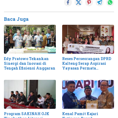
Baca Juga
Edy Pratowo Tekankan
Reses Perseorangan DPRD
Sinergi dan Inovasi di
Kalteng Serap Aspirasi
Tengah Efisiensi Anggaran
Yayasan Permata
Katingan
Program SAKINAH OJK
Kenal Pamit Kajari