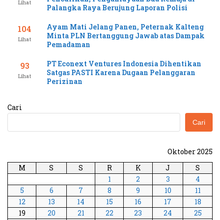
Lihat
Palangka Raya Berujung Laporan Polisi
Ayam Mati Jelang Panen, Peternak Kalteng
104
Minta PLN Bertanggung Jawab atas Dampak
Lihat
Pemadaman
PT Econext Ventures Indonesia Dihentikan
93
Satgas PASTI Karena Dugaan Pelanggaran
Lihat
Perizinan
Cari
Cari
Oktober 2025
M
S
S
R
K
J
S
1
2
3
4
5
6
7
8
9
10
11
12
13
14
15
16
17
18
19
20
21
22
23
24
25