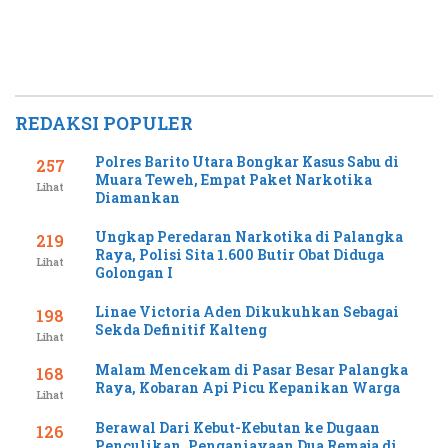
Katingan
Kebangsaan
REDAKSI POPULER
Polres Barito Utara Bongkar Kasus Sabu di
257
Muara Teweh, Empat Paket Narkotika
Lihat
Diamankan
Ungkap Peredaran Narkotika di Palangka
219
Raya, Polisi Sita 1.600 Butir Obat Diduga
Lihat
Golongan I
Linae Victoria Aden Dikukuhkan Sebagai
198
Sekda Definitif Kalteng
Lihat
Malam Mencekam di Pasar Besar Palangka
168
Raya, Kobaran Api Picu Kepanikan Warga
Lihat
Berawal Dari Kebut-Kebutan ke Dugaan
126
Penculikan, Penganiayaan Dua Remaja di