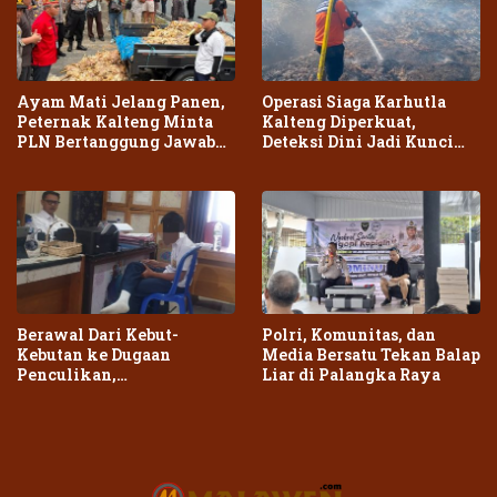
Ayam Mati Jelang Panen,
Operasi Siaga Karhutla
Peternak Kalteng Minta
Kalteng Diperkuat,
PLN Bertanggung Jawab
Deteksi Dini Jadi Kunci
atas Dampak Pemadaman
Cegah Kebakaran Meluas
Berawal Dari Kebut-
Polri, Komunitas, dan
Kebutan ke Dugaan
Media Bersatu Tekan Balap
Penculikan,
Liar di Palangka Raya
Penganiayaan Dua Remaja
di Palangka Raya Berujung
Laporan Polisi