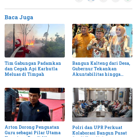
Baca Juga
Tim Gabungan Padamkan
Bangun Kalteng dari Desa,
dan Cegah Api Karhutla
Gubernur Tekankan
Meluas di Timpah
Akuntabilitas hingga
Antisipasi Karhutla
Arton Dorong Penguatan
Polri dan UPR Perkuat
Guru sebagai Pilar Utama
Kolaborasi Bangun Pusat