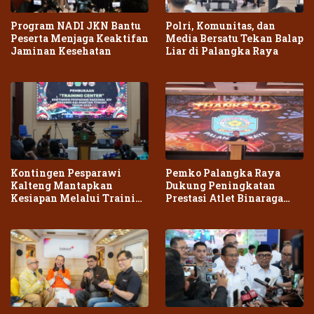
Program NADI JKN Bantu
Polri, Komunitas, dan
Peserta Menjaga Keaktifan
Media Bersatu Tekan Balap
Jaminan Kesehatan
Liar di Palangka Raya
Kontingen Pesparawi
Pemko Palangka Raya
Kalteng Mantapkan
Dukung Peningkatan
Kesiapan Melalui Training
Prestasi Atlet Binaraga
Center Terpadu
Daerah