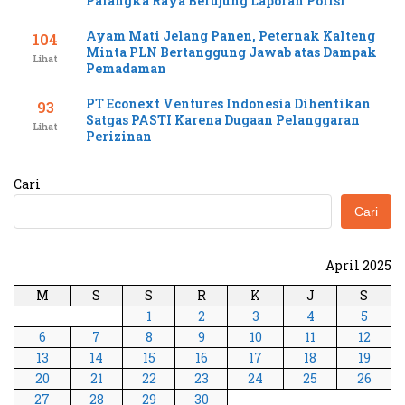
Palangka Raya Berujung Laporan Polisi
Ayam Mati Jelang Panen, Peternak Kalteng
104
Minta PLN Bertanggung Jawab atas Dampak
Lihat
Pemadaman
PT Econext Ventures Indonesia Dihentikan
93
Satgas PASTI Karena Dugaan Pelanggaran
Lihat
Perizinan
Cari
Cari
April 2025
M
S
S
R
K
J
S
1
2
3
4
5
6
7
8
9
10
11
12
13
14
15
16
17
18
19
20
21
22
23
24
25
26
27
28
29
30