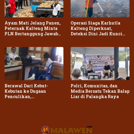
Ayam Mati Jelang Panen,
Operasi Siaga Karhutla
Peternak Kalteng Minta
Kalteng Diperkuat,
PLN Bertanggung Jawab
Deteksi Dini Jadi Kunci
atas Dampak Pemadaman
Cegah Kebakaran Meluas
Berawal Dari Kebut-
Polri, Komunitas, dan
Kebutan ke Dugaan
Media Bersatu Tekan Balap
Penculikan,
Liar di Palangka Raya
Penganiayaan Dua Remaja
di Palangka Raya Berujung
Laporan Polisi