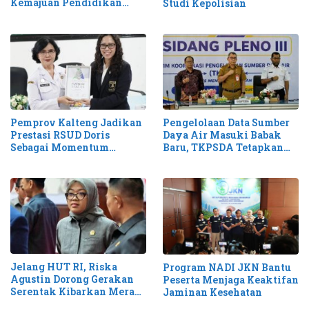
Kemajuan Pendidikan
Studi Kepolisian
Kalteng
Pemprov Kalteng Jadikan
Pengelolaan Data Sumber
Prestasi RSUD Doris
Daya Air Masuki Babak
Sebagai Momentum
Baru, TKPSDA Tetapkan
Perluas Layanan Stroke
Matriks PSIH3
Jelang HUT RI, Riska
Program NADI JKN Bantu
Agustin Dorong Gerakan
Peserta Menjaga Keaktifan
Serentak Kibarkan Merah
Jaminan Kesehatan
Putih di Kalteng