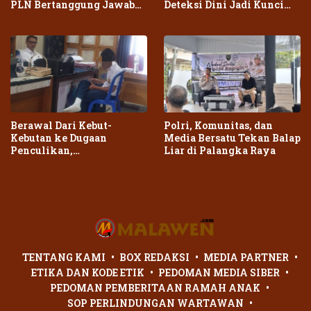
PLN Bertanggung Jawab
Deteksi Dini Jadi Kunci
atas Dampak Pemadaman
Cegah Kebakaran Meluas
Berawal Dari Kebut-
Polri, Komunitas, dan
Kebutan ke Dugaan
Media Bersatu Tekan Balap
Penculikan,
Liar di Palangka Raya
Penganiayaan Dua Remaja
di Palangka Raya Berujung
Laporan Polisi
TENTANG KAMI
BOX REDAKSI
MEDIA PARTNER
ETIKA DAN KODE ETIK
PEDOMAN MEDIA SIBER
PEDOMAN PEMBERITAAN RAMAH ANAK
SOP PERLINDUNGAN WARTAWAN