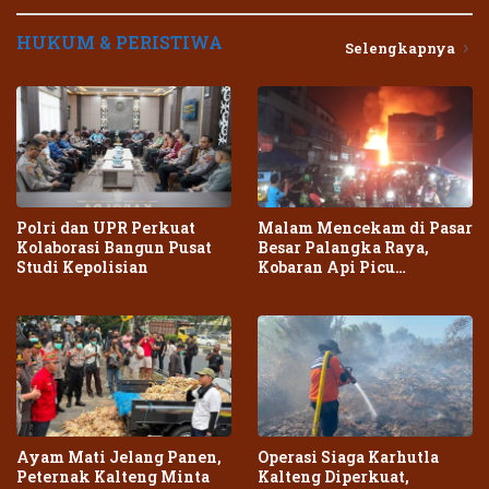
HUKUM & PERISTIWA
Selengkapnya
Polri dan UPR Perkuat
Malam Mencekam di Pasar
Kolaborasi Bangun Pusat
Besar Palangka Raya,
Studi Kepolisian
Kobaran Api Picu
Kepanikan Warga
Ayam Mati Jelang Panen,
Operasi Siaga Karhutla
Peternak Kalteng Minta
Kalteng Diperkuat,