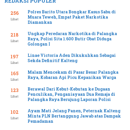
REDAKSI POPULER
Polres Barito Utara Bongkar Kasus Sabu di
256
Muara Teweh, Empat Paket Narkotika
Lihat
Diamankan
Ungkap Peredaran Narkotika di Palangka
218
Raya, Polisi Sita 1.600 Butir Obat Diduga
Lihat
Golongan I
Linae Victoria Aden Dikukuhkan Sebagai
197
Sekda Definitif Kalteng
Lihat
Malam Mencekam di Pasar Besar Palangka
165
Raya, Kobaran Api Picu Kepanikan Warga
Lihat
Berawal Dari Kebut-Kebutan ke Dugaan
123
Penculikan, Penganiayaan Dua Remaja di
Lihat
Palangka Raya Berujung Laporan Polisi
Ayam Mati Jelang Panen, Peternak Kalteng
102
Minta PLN Bertanggung Jawab atas Dampak
Lihat
Pemadaman