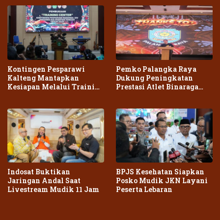
Kontingen Pesparawi
Pemko Palangka Raya
Kalteng Mantapkan
Dukung Peningkatan
Kesiapan Melalui Training
Prestasi Atlet Binaraga
Center Terpadu
Daerah
Indosat Buktikan
BPJS Kesehatan Siapkan
Jaringan Andal Saat
Posko Mudik JKN Layani
Livestream Mudik 11 Jam
Peserta Lebaran