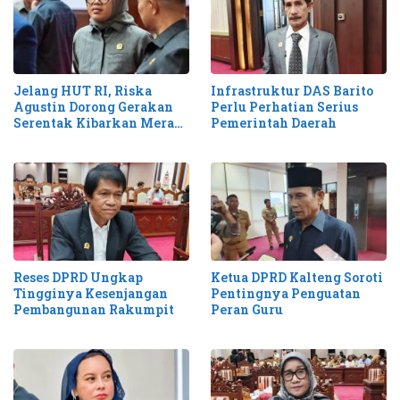
Jelang HUT RI, Riska
Infrastruktur DAS Barito
Agustin Dorong Gerakan
Perlu Perhatian Serius
Serentak Kibarkan Merah
Pemerintah Daerah
Putih di Kalteng
Reses DPRD Ungkap
Ketua DPRD Kalteng Soroti
Tingginya Kesenjangan
Pentingnya Penguatan
Pembangunan Rakumpit
Peran Guru